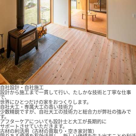
自社設計・自社施工
設計から施工まで一貫して行い、たしかな技術と丁寧な仕事
で、
世界にひとつだけの家をおつくりします。
自社大工・専属大工の高い技術力
少数精鋭ですが、自社大工の技術力と総合力が弊社の強みで
す。
アフターケアについても設計士と大工が長期的に
サポートさせていただきます。
古材の利活用（古材の買取り・空き家対策）
限りある資源を有効活用し、新しい価値を生み出すことや利活