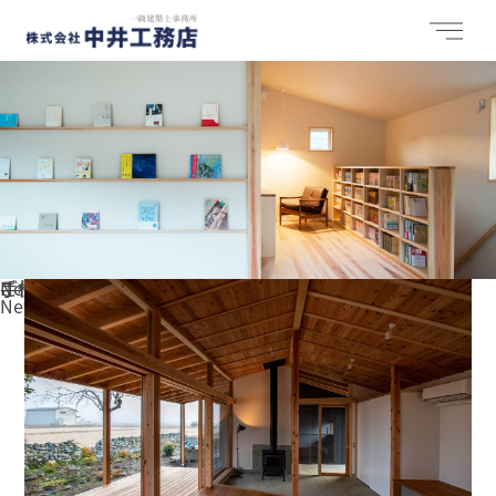
New
手仕事でつくる理想の暮らし
ご相談はこちら
中井工務店について
お盆期間中の営業日について
About
New
トライやるウィーク取材していただきました