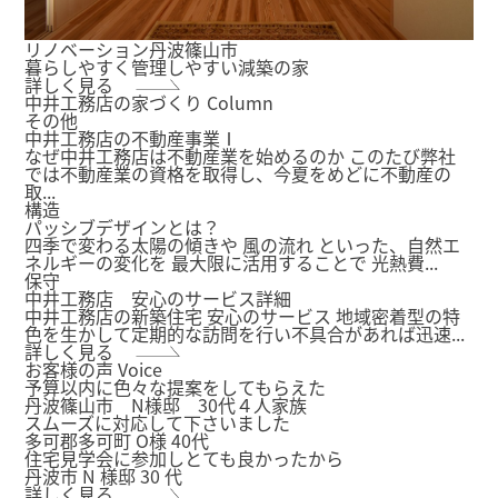
リノベーション
丹波篠山市
暮らしやすく管理しやすい減築の家
詳しく見る
中井工務店の家づくり
Column
その他
中井工務店の不動産事業Ⅰ
なぜ中井工務店は不動産業を始めるのか このたび弊社
では不動産業の資格を取得し、今夏をめどに不動産の
取...
構造
パッシブデザインとは？
四季で変わる太陽の傾きや 風の流れ といった、自然エ
ネルギーの変化を 最大限に活用することで 光熱費...
保守
中井工務店 安心のサービス詳細
中井工務店の新築住宅 安心のサービス 地域密着型の特
色を生かして定期的な訪問を行い不具合があれば迅速...
詳しく見る
お客様の声
Voice
予算以内に色々な提案をしてもらえた
丹波篠山市 N様邸 30代４人家族
スムーズに対応して下さいました
多可郡多可町 O様 40代
住宅見学会に参加しとても良かったから
丹波市 N 様邸 30 代
詳しく見る