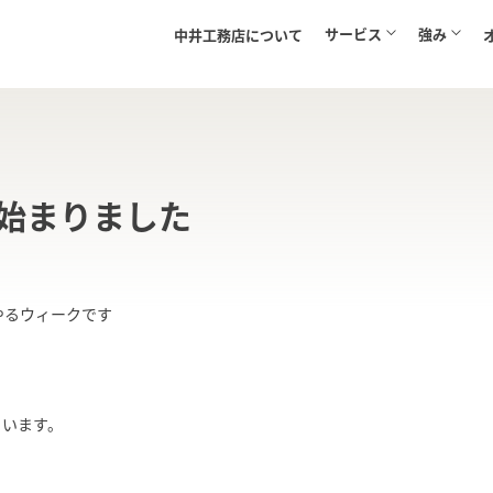
サービス
強み
中井工務店について
始まりました
やるウィークです
らいます。